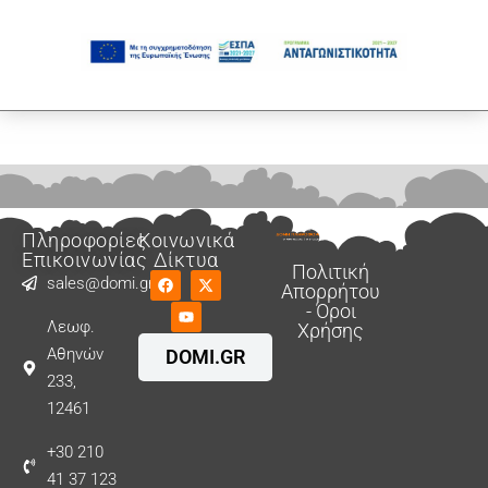
Πληροφορίες
Κοινωνικά
Επικοινωνίας
Δίκτυα
Πολιτική
sales@domi.gr
Απορρήτου
- Όροι
Λεωφ.
Χρήσης
Αθηνών
DOMI.GR
233,
12461
+30 210
41 37 123