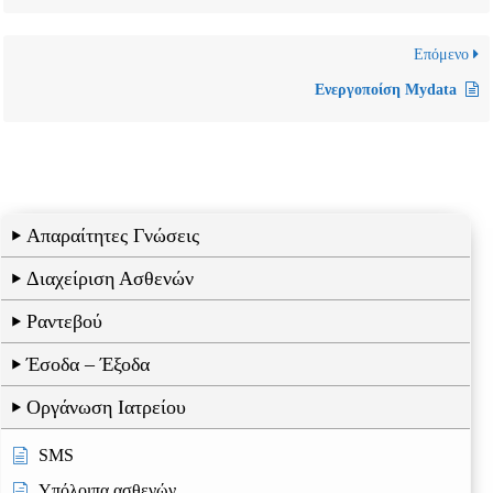
Επόμενο
Ενεργοποίση Mydata
Απαραίτητες Γνώσεις
Διαχείριση Ασθενών
Ραντεβού
Έσοδα – Έξοδα
Οργάνωση Ιατρείου
SMS
Υπόλοιπα ασθενών