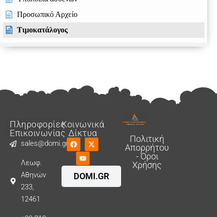
Προσωπικό Αρχείο
Τιμοκατάλογος
Mydata
DentalWinPlus
Πληροφορίες
Κοινωνικά
Επικοινωνίας
Δίκτυα
Πολιτική
sales@domi.gr
Απορρήτου
- Όροι
Λεωφ.
Χρήσης
Αθηνών
DOMI.GR
233,
12461