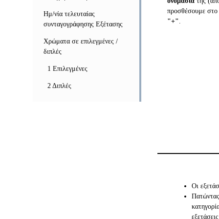
ονομασία
της (από
προσθέσουμε στο 
Ημ/νία τελευταίας
"+"
.
συνταγογράφησης Εξέτασης
Χρώματα σε επιλεγμένες /
διπλές
1 Επιλεγμένες
2 Διπλές
Οι εξετάσ
Πατώντα
κατηγορία
εξετάσεις