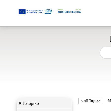
< All Topics>
M
Ιστορικό