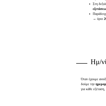
Στη δεξι
εξετάσεω
Παράδει
→ όριο
2
Ημ/ν
Όταν έχουμε ανοίξ
δούμε την
ημερομ
για κάθε εξέταση,