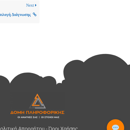
Next
πιλογή Διάγνωσης
ολιτική Απορρήτου - Όροι Χρήσης