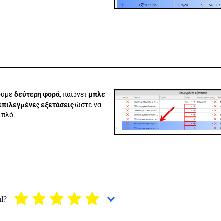
ουμε
δεύτερη φορά
, παίρνει
μπλε
επιλεγμένες εξετάσεις
ώστε να
ιπλό.
ul?