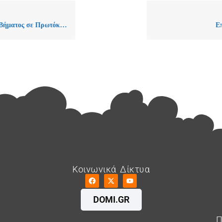
ματος σε Πρωτόκολλο
Ε
Κοινωνικά Δίκτυα
DOMI.GR
Π